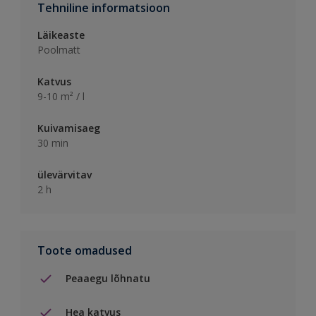
Tehniline informatsioon
Läikeaste
Poolmatt
Katvus
9-10 m² / l
Kuivamisaeg
30 min
ülevärvitav
2 h
Toote omadused
Peaaegu lõhnatu
Hea katvus