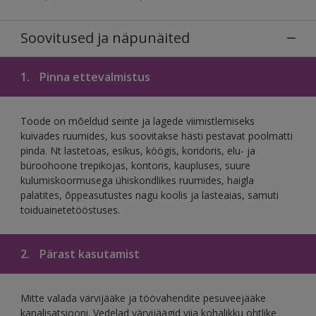
Soovitused ja näpunäited
1.
Pinna ettevalmistus
Toode on mõeldud seinte ja lagede viimistlemiseks
kuivades ruumides, kus soovitakse hästi pestavat poolmatti
pinda. Nt lastetoas, esikus, köögis, koridoris, elu- ja
büroohoone trepikojas, kontoris, kaupluses, suure
kulumiskoormusega ühiskondlikes ruumides, haigla
palatites, õppeasutustes nagu koolis ja lasteaias, samuti
toiduainetetööstuses.
2.
Pärast kasutamist
Mitte valada värvijääke ja töövahendite pesuveejääke
kanalisatsiooni. Vedelad värvijäägid viia kohalikku ohtlike