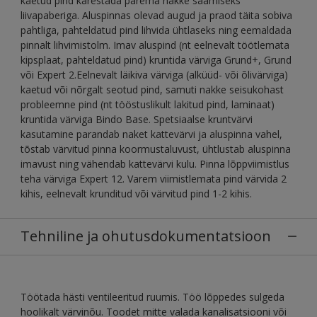
kaetud pind karestada parema nakke saamiseks
liivapaberiga. Aluspinnas olevad augud ja praod täita sobiva
pahtliga, pahteldatud pind lihvida ühtlaseks ning eemaldada
pinnalt lihvimistolm. Imav aluspind (nt eelnevalt töötlemata
kipsplaat, pahteldatud pind) kruntida värviga Grund+, Grund
või Expert 2.Eelnevalt läikiva värviga (alküüd- või õlivärviga)
kaetud või nõrgalt seotud pind, samuti nakke seisukohast
probleemne pind (nt tööstuslikult lakitud pind, laminaat)
kruntida värviga Bindo Base. Spetsiaalse kruntvärvi
kasutamine parandab naket kattevärvi ja aluspinna vahel,
tõstab värvitud pinna koormustaluvust, ühtlustab aluspinna
imavust ning vähendab kattevärvi kulu. Pinna lõppviimistlus
teha värviga Expert 12. Varem viimistlemata pind värvida 2
kihis, eelnevalt krunditud või värvitud pind 1-2 kihis.
Tehniline ja ohutusdokumentatsioon
Töötada hästi ventileeritud ruumis. Töö lõppedes sulgeda
hoolikalt värvinõu. Toodet mitte valada kanalisatsiooni või