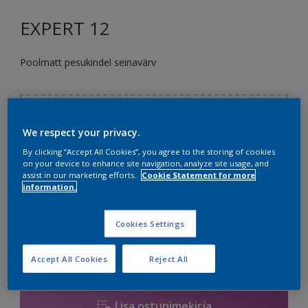
EXPERT 12
Poolmatt pesukindel seinavärv
Vali toon
We respect your privacy.
By clicking “Accept All Cookies”, you agree to the storing of cookies
on your device to enhance site navigation, analyze site usage, and
suurus
assist in our marketing efforts.
Cookie Statement for more
information.
2,5 L
10 L
Cookies Settings
Kogus
Värvikalkulaator
Arvuta
Accept All Cookies
Reject All
Lisa ostunimekirja