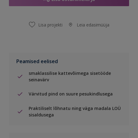
Lisa projekti
Leia edasimüüja
Peamised eelised
smaklassilise kattevõimega sisetööde
seinavärv
Värvitud pind on suure pesukindlusega
Praktiliselt lõhnatu ning väga madala LOÜ
sisaldusega