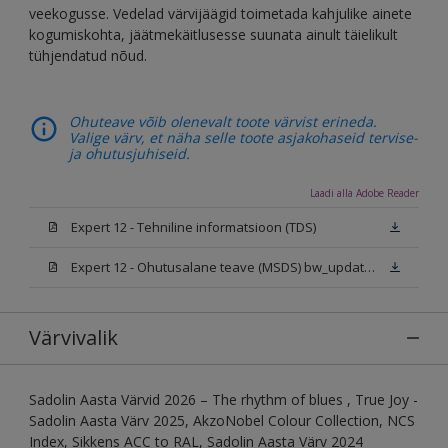
veekogusse. Vedelad värvijäägid toimetada kahjulike ainete
kogumiskohta, jäätmekäitlusesse suunata ainult täielikult
tühjendatud nõud.
Ohuteave võib olenevalt toote värvist erineda.
Valige värv, et näha selle toote asjakohaseid tervise-
ja ohutusjuhiseid.
Laadi alla Adobe Reader
Expert 12 - Tehniline informatsioon (TDS)
Expert 12 - Ohutusalane teave (MSDS) bw_update 2025
Värvivalik
Sadolin Aasta Värvid 2026 – The rhythm of blues , True Joy -
Sadolin Aasta Värv 2025, AkzoNobel Colour Collection, NCS
Index, Sikkens ACC to RAL, Sadolin Aasta Värv 2024