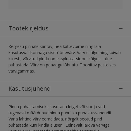
Tootekirjeldus
Kergesti pinnale kantav, hea kattevõime ning laia
kasutusvaldkonnaga sisetöödevärv. Värv ei tilgu ning kuivab
kiiresti, värvitud pinda on ekspluatatsiooni käigus lihtne
puhastada. Värv on peaaegu lõhnatu. Toonitav pastelses
värvigammas.
Kasutusjuhend
Pinna puhastamiseks kasutada leiget või sooja vett,
tugevasti määrdunud pinna puhul ka puhastusvahendit.
Vana lahtine värv eemaldada, nõrgalt seotud pind
puhastada kuni kindla aluseni. Eelnevalt läikiva värviga