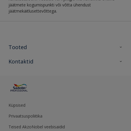
jäätmete kogumispunkti või võtta ühendust
jäätmekäitlusettevõttega.
Tooted
Tooted
Kontaktid
Kõik värvid
Kontaktid
Artiklid
Küpsised
Privaatsuspoliitika
Teised AkzoNobel veebisaidid