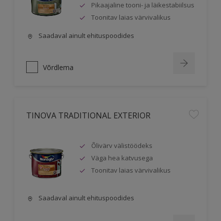
Pikaajaline tooni- ja läikestabiilsus
Toonitav laias värvivalikus
Saadaval ainult ehituspoodides
Võrdlema
TINOVA TRADITIONAL EXTERIOR
Õlivärv välistöödeks
Väga hea katvusega
Toonitav laias värvivalikus
Saadaval ainult ehituspoodides