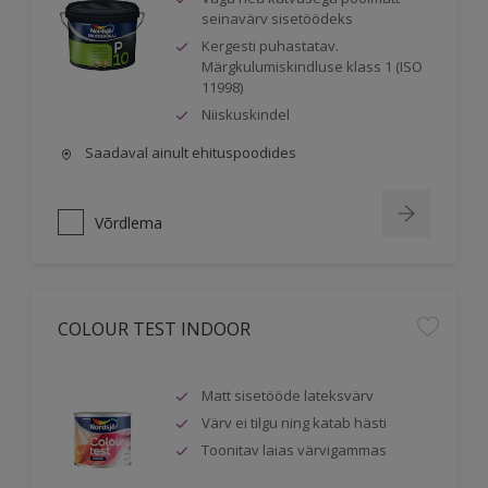
seinavärv sisetöödeks
Kergesti puhastatav.
Märgkulumiskindluse klass 1 (ISO
11998)
Niiskuskindel
Saadaval ainult ehituspoodides
Võrdlema
COLOUR TEST INDOOR
Matt sisetööde lateksvärv
Värv ei tilgu ning katab hästi
Toonitav laias värvigammas