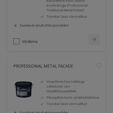
kasutamisel koos sobiva
kruntvärviga (Professional
Traditional Metal Primer)
Toonitav laias värvivalikus
Saadaval ainult ehituspoodides
Võrdlema
PROFESSIONAL METAL FACADE
Veepõhine hea nakkega
välistööde värv
metallfassaadidele
Pikaajaline tooni- ja läikestabiilsus
Toonitav laias värvivalikus
Saadaval ainult ehituspoodides