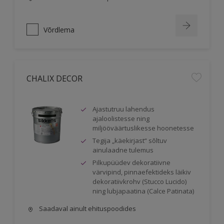
Võrdlema
CHALIX DECOR
Ajastutruu lahendus
ajaloolistesse ning
miljööväärtuslikesse hoonetesse
Tegija „käekirjast“ sõltuv
ainulaadne tulemus
Pilkupüüdev dekoratiivne
värvipind, pinnaefektideks läikiv
dekoratiivkrohv (Stucco Lucido)
ning lubjapaatina (Calce Patinata)
Saadaval ainult ehituspoodides