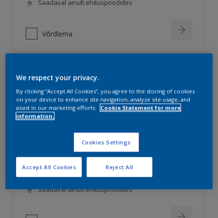
Saadaval ainult ehituspoodides
Võrdlema
We respect your privacy.
EXPERT 7
By clicking “Accept All Cookies”, you agree to the storing of cookies
on your device to enhance site navigation, analyze site usage, and
assist in our marketing efforts.
Cookie Statement for more
Esmaklassilise kattevõimega
information.
sisetööde seinavärv
Värvitud pind on suure
pesukindlusega -
Cookies Settings
märghõõrdeklass 1 (ISO 11998)
Praktiliselt lõhnatu ning väga
Accept All Cookies
Reject All
madala LOÜ sisaldusega
Saadaval ainult ehituspoodides