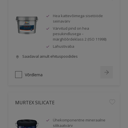
Hea kattevõimega sisetööde
seinavärv
Värvitud pind on hea
pesukindlusega –
märghõõrdeklass 2 (ISO 11998)
Lahustivaba
Saadaval ainult ehituspoodides
Võrdlema
MURTEX SILICATE
Ühekomponentne mineraalne
silikaatvärv