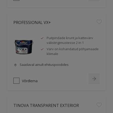
PROFESSIONAL VX+
Puitpindade krunt ja kattevärv
välistingimustesse 2 in 1
Värv on kohandatud põhjamaade
kliimale
Saadaval ainult ehituspoodides
Võrdlema
TINOVA TRANSPARENT EXTERIOR