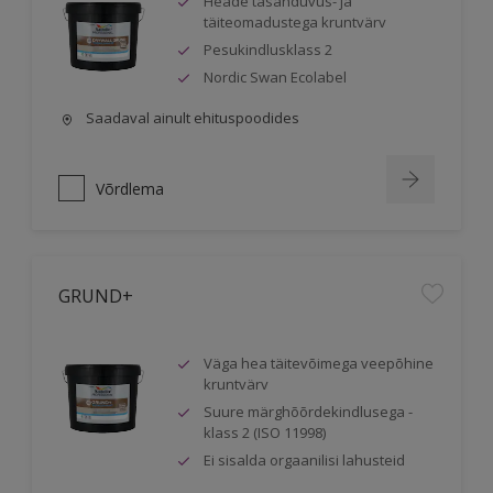
Heade tasanduvus- ja
täiteomadustega kruntvärv
Pesukindlusklass 2
Nordic Swan Ecolabel
Saadaval ainult ehituspoodides
Võrdlema
GRUND+
Väga hea täitevõimega veepõhine
kruntvärv
Suure märghõõrdekindlusega -
klass 2 (ISO 11998)
Ei sisalda orgaanilisi lahusteid