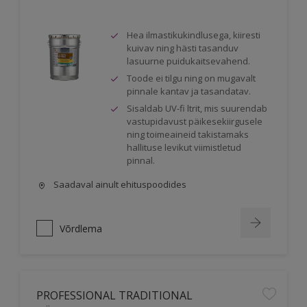
Hea ilmastikukindlusega, kiiresti
kuivav ning hästi tasanduv
lasuurne puidukaitsevahend.
Toode ei tilgu ning on mugavalt
pinnale kantav ja tasandatav.
Sisaldab UV-fi ltrit, mis suurendab
vastupidavust päikesekiirgusele
ning toimeaineid takistamaks
hallituse levikut viimistletud
pinnal.
Saadaval ainult ehituspoodides
Võrdlema
PROFESSIONAL TRADITIONAL