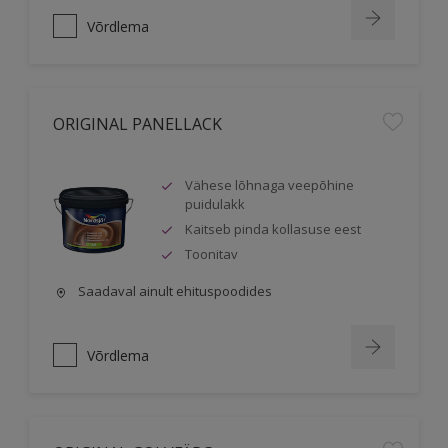
Võrdlema
ORIGINAL PANELLACK
Vähese lõhnaga veepõhine
puidulakk
Kaitseb pinda kollasuse eest
Toonitav
Saadaval ainult ehituspoodides
Võrdlema