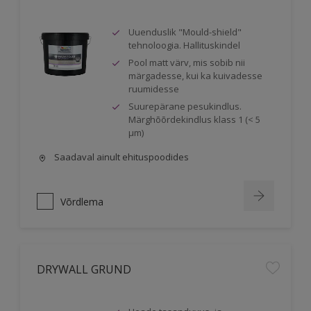
Uuenduslik "Mould-shield"
tehnoloogia. Hallituskindel
Pool matt värv, mis sobib nii
märgadesse, kui ka kuivadesse
ruumidesse
Suurepärane pesukindlus.
Märghõõrdekindlus klass 1 (< 5
μm)
Saadaval ainult ehituspoodides
Võrdlema
DRYWALL GRUND