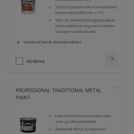
Sobib kasutamiseks ka madalatel
temperatuuridel (min +1°C)
Värv on mõeldud kergelt pudeda
mineraalpinna ning vana kriidise
värvipinna sidumiseks
Saadaval ainult ehituspoodides
Võrdlema
PROFESSIONAL TRADITIONAL METAL
PAINT
Läikiv korrosioonivastane värv
sise- ja välispindadele
Äärmiselt tõhus süsteemsel