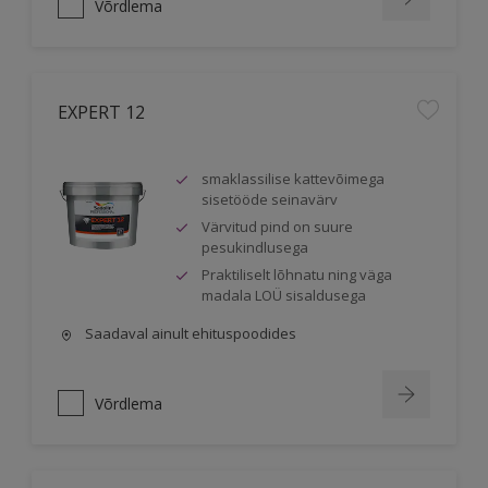
Võrdlema
EXPERT 12
smaklassilise kattevõimega
sisetööde seinavärv
Värvitud pind on suure
pesukindlusega
Praktiliselt lõhnatu ning väga
madala LOÜ sisaldusega
Saadaval ainult ehituspoodides
Võrdlema