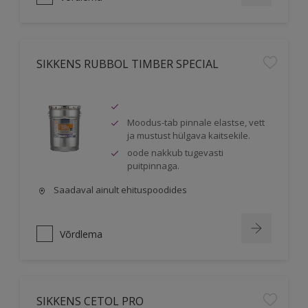
SIKKENS RUBBOL TIMBER SPECIAL
Moodus-tab pinnale elastse, vett
ja mustust hülgava kaitsekile.
oode nakkub tugevasti
puitpinnaga.
Saadaval ainult ehituspoodides
Võrdlema
SIKKENS CETOL PRO