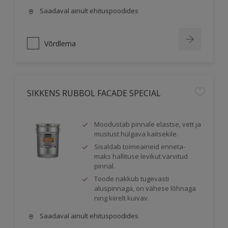
Saadaval ainult ehituspoodides
Võrdlema
SIKKENS RUBBOL FACADE SPECIAL
Moodustab pinnale elastse, vett ja
mustust hülgava kaitsekile.
Sisaldab toimeaineid enneta-
maks hallituse levikut värvitud
pinnal.
Toode nakkub tugevasti
aluspinnaga, on vähese lõhnaga
ning kiirelt kuivav.
Saadaval ainult ehituspoodides