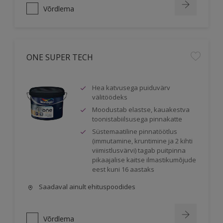
Võrdlema
ONE SUPER TECH
Hea katvusega puiduvärv
välitöödeks
Moodustab elastse, kauakestva
toonistabiilsusega pinnakatte
Süstemaatiline pinnatöötlus
(immutamine, kruntimine ja 2 kihti
viimistlusvärvi) tagab puitpinna
pikaajalise kaitse ilmastikumõjude
eest kuni 16 aastaks
Saadaval ainult ehituspoodides
Võrdlema