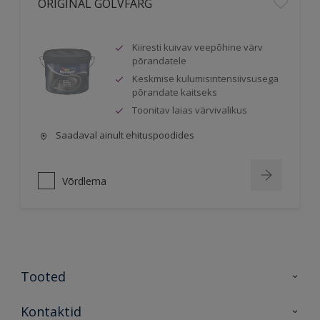
ORIGINAL GOLVFÄRG
Kiiresti kuivav veepõhine värv
põrandatele
Keskmise kulumisintensiivsusega
põrandate kaitseks
Toonitav laias värvivalikus
Saadaval ainult ehituspoodides
Võrdlema
Tooted
Tooted
Kontaktid