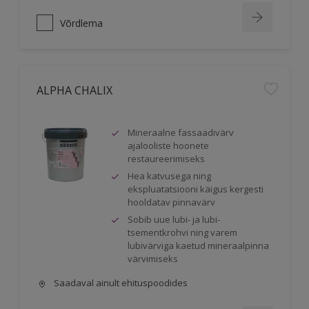
Võrdlema
ALPHA CHALIX
Mineraalne fassaadivärv
ajalooliste hoonete
restaureerimiseks
Hea katvusega ning
ekspluatatsiooni käigus kergesti
hooldatav pinnavärv
Sobib uue lubi- ja lubi-
tsementkrohvi ning varem
lubivärviga kaetud mineraalpinna
värvimiseks
Saadaval ainult ehituspoodides