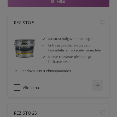
Filter
REZISTO 5
Mustust hülgav tehnoloogia
Eriti vastupidav akrüülvärv
kuivadele ja niisketele ruumidele
Kaitse rasvaste plekkide ja
hallituse eest
Saadaval ainult ehituspoodides
Võrdlema
REZISTO 25