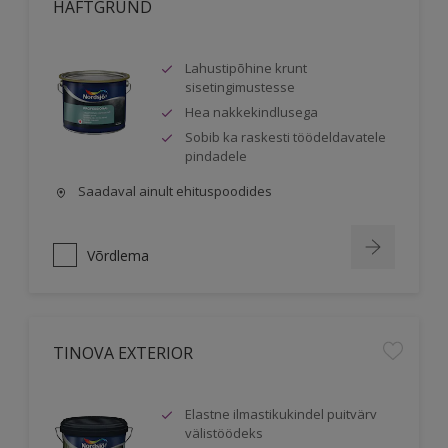
HÄFTGRUND
Lahustipõhine krunt
sisetingimustesse
Hea nakkekindlusega
Sobib ka raskesti töödeldavatele
pindadele
Saadaval ainult ehituspoodides
Võrdlema
TINOVA EXTERIOR
Elastne ilmastikukindel puitvärv
välistöödeks