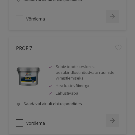
Võrdlema
PROF 7
Sobiv toode keskmist
pesukindlust nõudvate ruumide
viimistlemiseks
Hea kattevõimega
Lahustivaba
Saadaval ainult ehituspoodides
Võrdlema