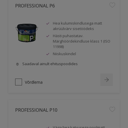
PROFESSIONAL P6
Hea kulumiskindlusega matt
akrüülvärv sisetöödeks
Hästi puhastatav.
Märghöördekindluse klass 1 (ISO
11998)
Niiskuskindel
Saadaval ainult ehituspoodides
Võrdlema
PROFESSIONAL P10
Väga hea katvusega poolmatt