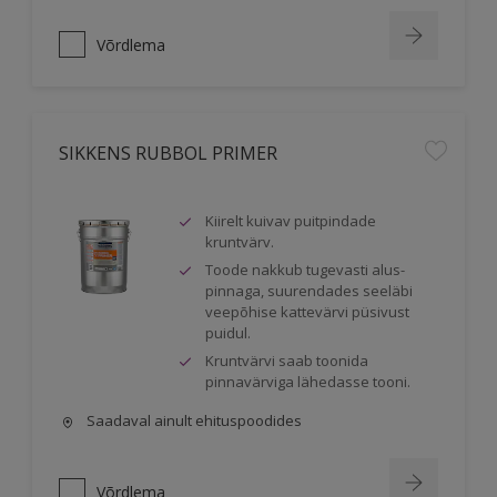
Võrdlema
SIKKENS RUBBOL PRIMER
Kiirelt kuivav puitpindade
kruntvärv.
Toode nakkub tugevasti alus-
pinnaga, suurendades seeläbi
veepõhise kattevärvi püsivust
puidul.
Kruntvärvi saab toonida
pinnavärviga lähedasse tooni.
Saadaval ainult ehituspoodides
Võrdlema