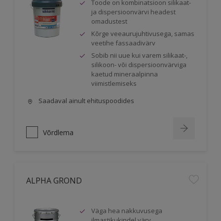
Toode on kombinatsioon silikaat-
ja dispersioonvärvi headest
omadustest
Kõrge veeaurujuhtivusega, samas
veetihe fassaadivärv
Sobib nii uue kui varem silikaat-,
silikoon- või dispersioonvärviga
kaetud mineraalpinna
viimistlemiseks
Saadaval ainult ehituspoodides
Võrdlema
ALPHA GROND
Väga hea nakkuvusega
ilmastikukindel värv