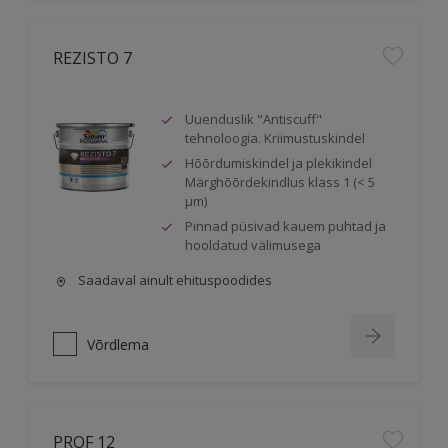
REZISTO 7
Uuenduslik "Antiscuff"
tehnoloogia. Kriimustuskindel
Hõõrdumiskindel ja plekikindel
Märghõõrdekindlus klass 1 (< 5
μm)
Pinnad püsivad kauem puhtad ja
hooldatud välimusega
Saadaval ainult ehituspoodides
Võrdlema
PROF 12