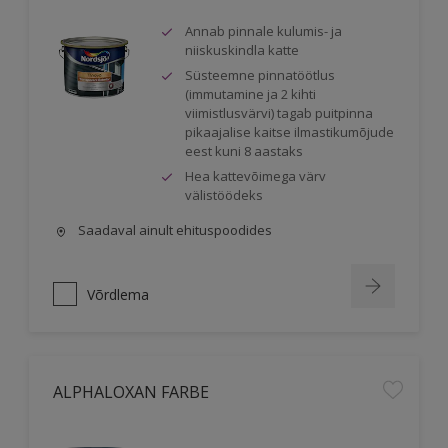
Annab pinnale kulumis- ja
niiskuskindla katte
Süsteemne pinnatöötlus
(immutamine ja 2 kihti
viimistlusvärvi) tagab puitpinna
pikaajalise kaitse ilmastikumõjude
eest kuni 8 aastaks
Hea kattevõimega värv
välistöödeks
Saadaval ainult ehituspoodides
Võrdlema
ALPHALOXAN FARBE