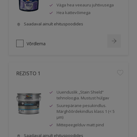
Väga hea veeauru juhtivusega
Hea kattevõimega
Saadaval ainult ehituspoodides
Võrdlema
REZISTO 1
Uuenduslik „Stain Shield“
tehnoloogia. Mustust hülgav
Suurepärane pesukindlus.
Märghõõrdekindlus klass 1 (< 5
μm)
Mittepeegelduv matt pind
Saadaval ainult ehituspoodides