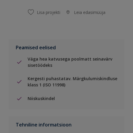
Lisa projekti
Leia edasimüüja
Peamised eelised
Väga hea katvusega poolmatt seinavärv
sisetöödeks
Kergesti puhastatav. Märgkulumiskindluse
klass 1 (ISO 11998)
Niiskuskindel
Tehniline informatsioon