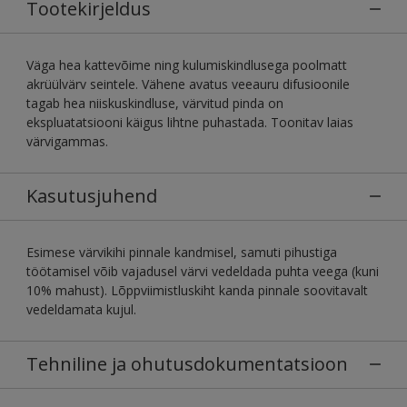
Tootekirjeldus
Väga hea kattevõime ning kulumiskindlusega poolmatt
akrüülvärv seintele. Vähene avatus veeauru difusioonile
tagab hea niiskuskindluse, värvitud pinda on
ekspluatatsiooni käigus lihtne puhastada. Toonitav laias
värvigammas.
Kasutusjuhend
Esimese värvikihi pinnale kandmisel, samuti pihustiga
töötamisel võib vajadusel värvi vedeldada puhta veega (kuni
10% mahust). Lõppviimistluskiht kanda pinnale soovitavalt
vedeldamata kujul.
Tehniline ja ohutusdokumentatsioon