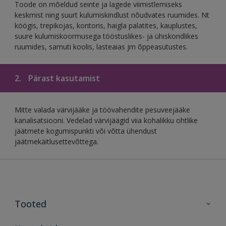
Toode on mõeldud seinte ja lagede viimistlemiseks
keskmist ning suurt kulumiskindlust nõudvates ruumides. Nt
köögis, trepikojas, kontoris, haigla palatites, kauplustes,
suure kulumiskoormusega tööstuslikes- ja ühiskondlikes
ruumides, samuti koolis, lasteaias jm õppeasutustes.
2.
Pärast kasutamist
Mitte valada värvijääke ja töövahendite pesuveejääke
kanalisatsiooni. Vedelad värvijäägid viia kohalikku ohtlike
jäätmete kogumispunkti või võtta ühendust
jäätmekäitlusettevõttega.
Tooted
Tooted