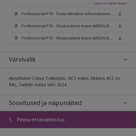
Laadi alla Adobe Reader
Professional P10 - Toote tehniline informatsioon (TDS) 2021
Professional P10 - Ohutusalane teave (MSDS) BC_update 2025
Professional P10 - Ohutusalane teave (MSDS) BW_update 2025
Värvivalik
AkzoNobel Colour Collection, NCS Index, Sikkens ACC to
RAL, Sadolin Aasta Värv 2024
Soovitused ja näpunäited
1.
Pinna ettevalmistus