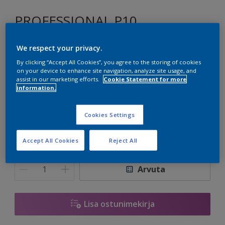
PROFESSIONAL P10
We respect your privacy.
By clicking “Accept All Cookies”, you agree to the storing of cookies
ON.00.31
on your device to enhance site navigation, analyze site usage, and
Vaheta tooni
assist in our marketing efforts.
Cookie Statement for more
information.
suurus
Cookies Settings
2.5 L
10 L
Accept All Cookies
Reject All
Kogus
Värvikalkulaator
Arvuta
Lisa ostunimekirja