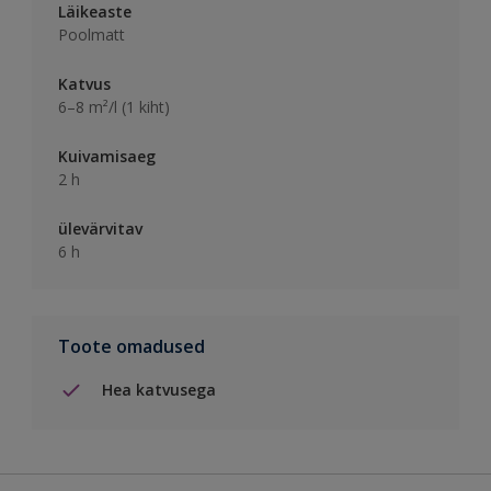
Läikeaste
Poolmatt
Katvus
6–8 m²/l (1 kiht)
Kuivamisaeg
2 h
ülevärvitav
6 h
Toote omadused
Hea katvusega