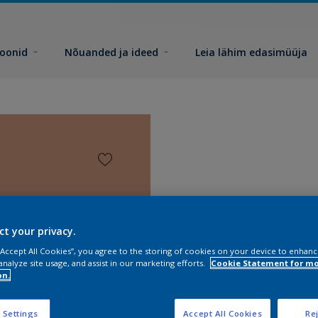
toonid
Nõuanded ja ideed
Leia lähim edasimüüja
ct your privacy.
 “Accept All Cookies”, you agree to the storing of cookies on your device to enhanc
analyze site usage, and assist in our marketing efforts.
Cookie Statement for m
on.
 Settings
Accept All Cookies
Rej