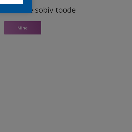
ele toonile sobiv toode
Mine