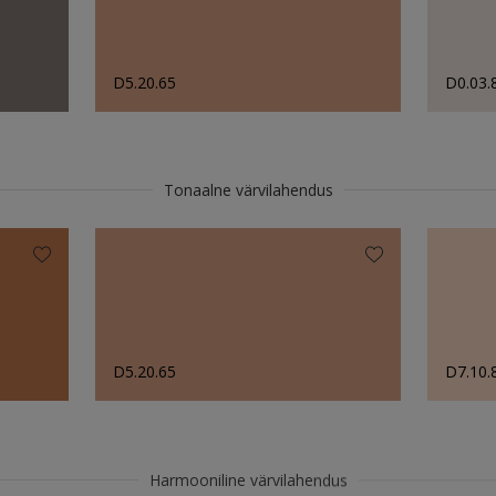
D5.20.65
D0.03.
Tonaalne värvilahendus
D5.20.65
D7.10.
Harmooniline värvilahendus