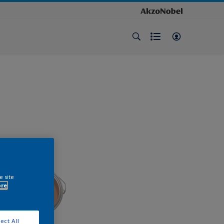
e site
ore
ect All