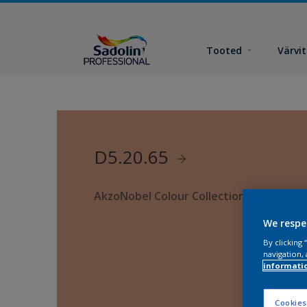
Tooted
Värvi
D5.20.65
AkzoNobel Colour Collection
We respe
By clicking
navigation, 
informati
Cookies