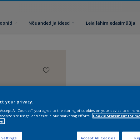
toonid
Nõuanded ja ideed
Leia lähim edasimüüja
ct your privacy.
 “Accept All Cookies”, you agree to the storing of cookies on your device to enhanc
analyze site usage, and assist in our marketing efforts.
Cookie Statement for m
on.
 Settings
Accept All Cookies
Rej