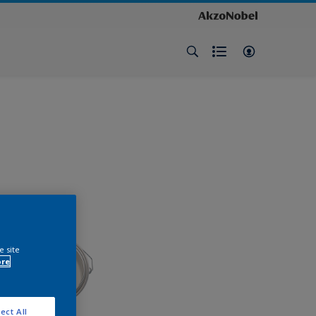
e site
ore
ect All