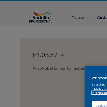
Tooted
Värvi
E1.03.87
AkzoNobel Colour Collection
We respe
By clicking
navigation, 
informati
Cookies