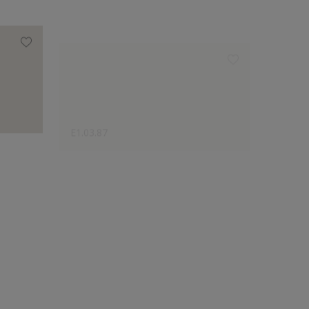
E1.03.87
DN.02.
Disaineri valik