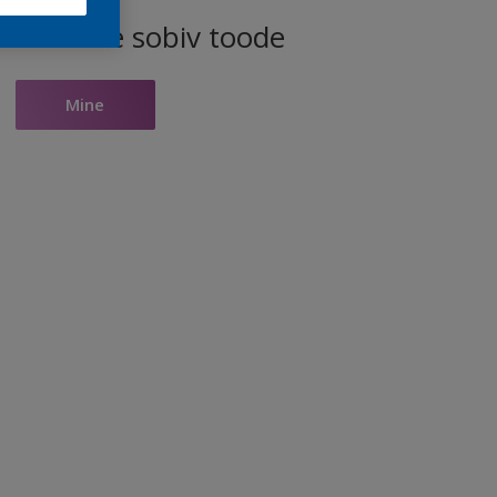
ele toonile sobiv toode
Mine