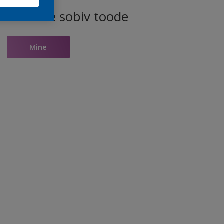
ele toonile sobiv toode
Mine