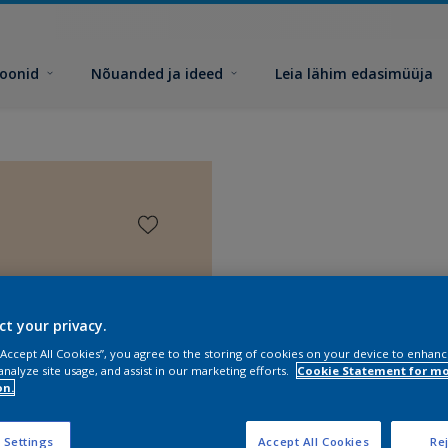
toonid
Nõuanded ja ideed
Leia lähim edasimüüja
ct your privacy.
 “Accept All Cookies”, you agree to the storing of cookies on your device to enhanc
analyze site usage, and assist in our marketing efforts.
Cookie Statement for m
on.
 Settings
Accept All Cookies
Rej