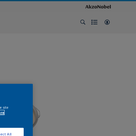
e site
ore
ect All