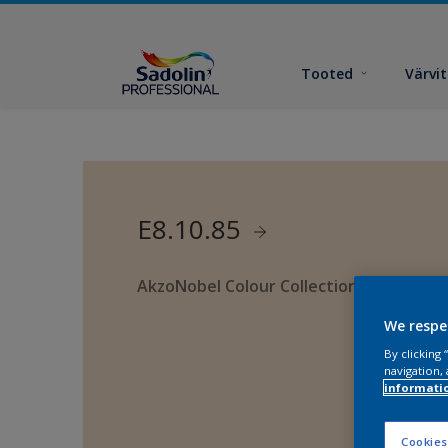
Tooted
Värvi
E8.10.85
AkzoNobel Colour Collection
We respe
By clicking
navigation, 
informati
Cookies