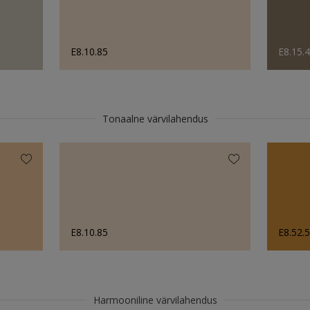
E8.10.85
E8.15.
Tonaalne värvilahendus
E8.10.85
E8.52.
Harmooniline värvilahendus