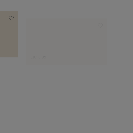
E8.10.85
E0.10.
Disaineri valik