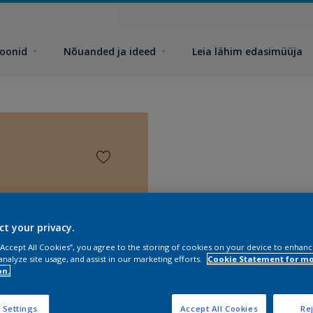
toonid
Nõuanded ja ideed
Leia lähim edasimüüja
ct your privacy.
 “Accept All Cookies”, you agree to the storing of cookies on your device to enhanc
analyze site usage, and assist in our marketing efforts.
Cookie Statement for m
on.
 Settings
Accept All Cookies
Rej