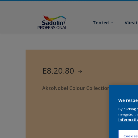
Tooted
Värvi
E8.20.80
AkzoNobel Colour Collection
We respe
By clicking
navigation, 
informati
Cookies