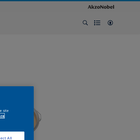
e site
ore
ect All