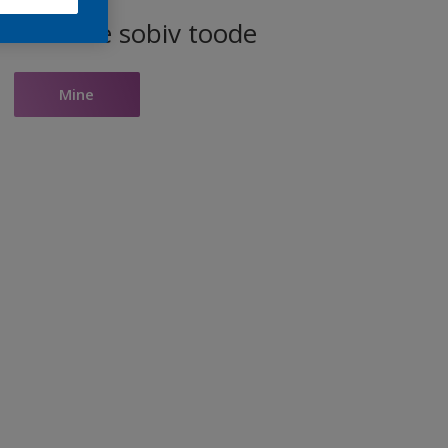
ele toonile sobiv toode
Mine