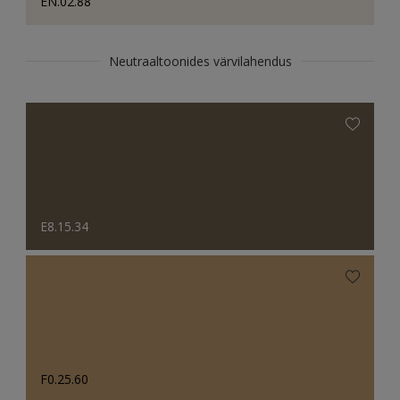
EN.02.88
Neutraaltoonides värvilahendus
E8.15.34
F0.25.60