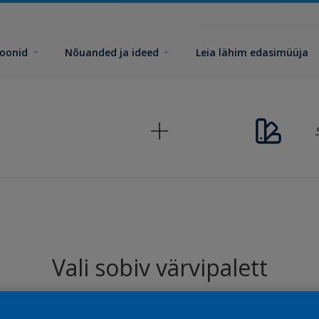
toonid
Nõuanded ja ideed
Leia lähim edasimüüja
Vali sobiv värvipalett