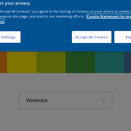
ct your privacy.
lection
 “Accept All Cookies”, you agree to the storing of cookies on your device to enhanc
analyze site usage, and assist in our marketing efforts.
Cookie Statement for m
on.
ection
 Settings
Accept All Cookies
Rej
24
Viimistlus
Täismatt
Matt