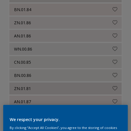
BN.01.84
ZN.01.86
AN.01.86
WN.00.86
CN.00.85
BN.00.86
ZN.01.81
AN.01.87
BN.01.87
We respect your privacy.
CN.00.86
By clicking “Accept All Cookies”, you agree to the storing of cookies