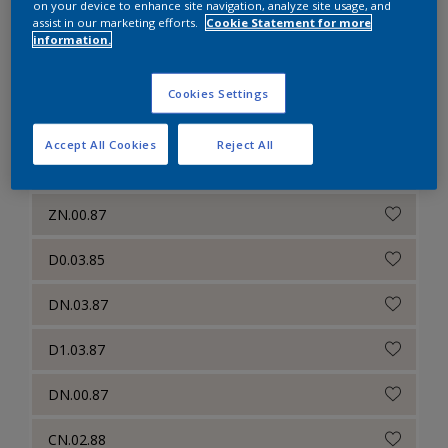
on your device to enhance site navigation, analyze site usage, and
assist in our marketing efforts.
Cookie Statement for more
CN.00.87
information.
CN.01.85
Cookies Settings
CN.00.88
Accept All Cookies
Reject All
D0.03.83
ZN.00.87
D0.03.85
DN.03.87
D1.03.87
DN.00.87
CN.02.88