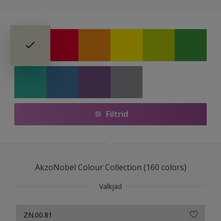
NCS Index
Sikkens ACC to RAL
Sadolin Aasta Värv 2024
Filtrid
AkzoNobel Colour Collection (160 colors)
Valkjad
ZN.00.81