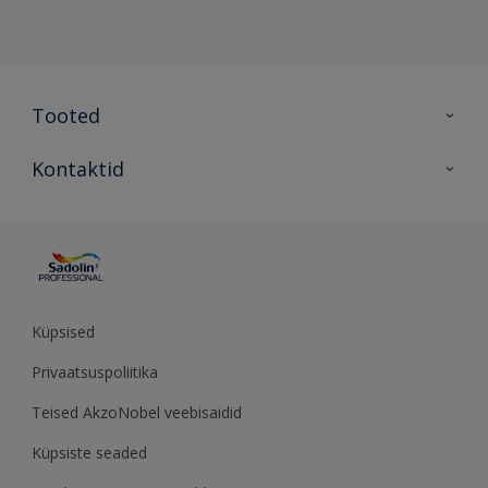
Tooted
Tooted
Kontaktid
Kõik värvid
Kontaktid
Artiklid
Küpsised
Privaatsuspoliitika
Teised AkzoNobel veebisaidid
Küpsiste seaded