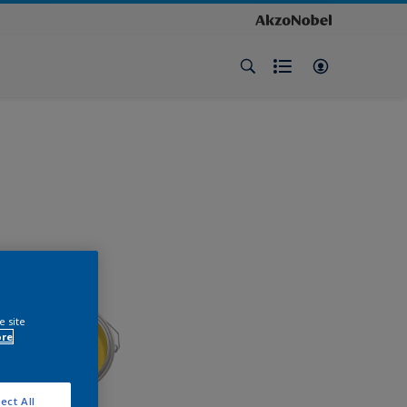
e site
ore
ect All