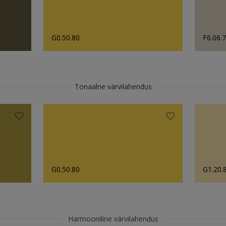
G0.50.80
F6.06.
Tonaalne värvilahendus
G0.50.80
G1.20.
Harmooniline värvilahendus