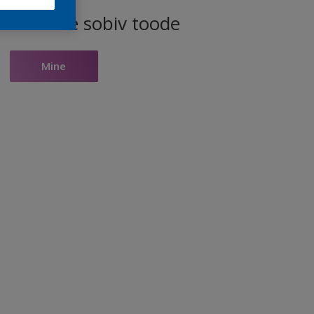
ele toonile sobiv toode
Mine