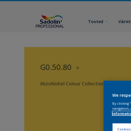
Tooted
Värvi
G0.50.80
AkzoNobel Colour Collection
We respe
By clicking
navigation, 
informati
Cookies