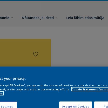
toonid
Nõuanded ja ideed
Leia lähim edasimüüja
ct your privacy.
 “Accept All Cookies”, you agree to the storing of cookies on your device to enhanc
analyze site usage, and assist in our marketing efforts.
Cookie Statement for m
on.
 Settings
Accept All Cookies
Rej