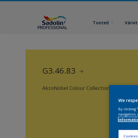
Tooted
Värvi
G3.46.83
AkzoNobel Colour Collection
We respe
By clicking
navigation, 
informati
Cookies