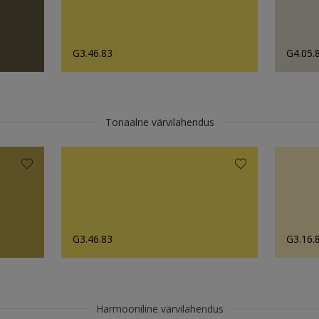
G3.46.83
G4.05.
Tonaalne värvilahendus
G3.46.83
G3.16.
Harmooniline värvilahendus