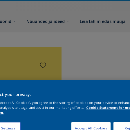
toonid
Nõuanded ja ideed
Leia lähim edasimüüja
ct your privacy.
 “Accept All Cookies”, you agree to the storing of cookies on your device to enhanc
analyze site usage, and assist in our marketing efforts.
Cookie Statement for m
on.
 Settings
Accept All Cookies
Rej