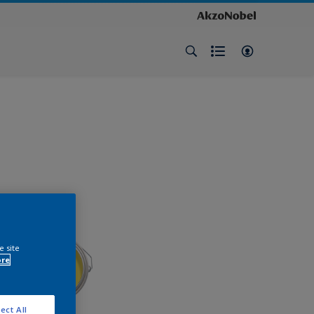
e site
ore
ect All