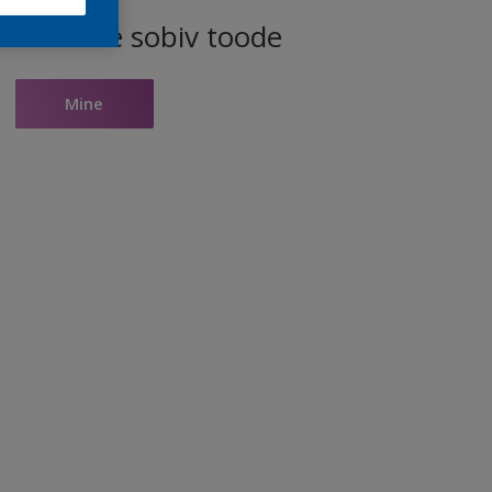
ele toonile sobiv toode
Mine