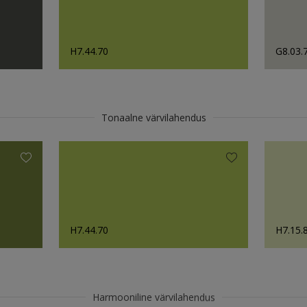
H7.44.70
G8.03.
Tonaalne värvilahendus
H7.44.70
H7.15.
Harmooniline värvilahendus