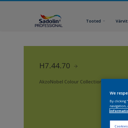
Tooted
Värvi
H7.44.70
AkzoNobel Colour Collection
We respe
By clicking
navigation, 
informati
Cookies