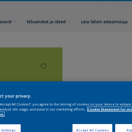
toonid
Nõuanded ja ideed
Leia lähim edasimüüja
ct your privacy.
 “Accept All Cookies”, you agree to the storing of cookies on your device to enhanc
analyze site usage, and assist in our marketing efforts.
Cookie Statement for m
on.
 Settings
Accept All Cookies
Rej