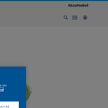
e site
ore
ect All