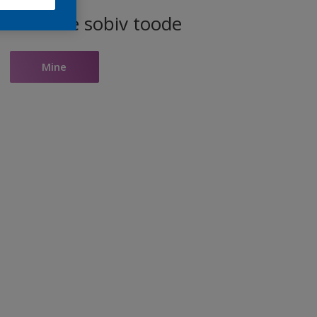
ele toonile sobiv toode
Mine