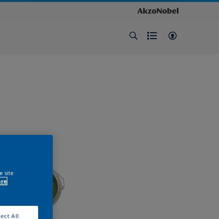
e site
ore
ect All