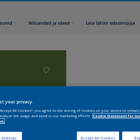
toonid
Nõuanded ja ideed
Leia lähim edasimüüja
ct your privacy.
 “Accept All Cookies”, you agree to the storing of cookies on your device to enhanc
analyze site usage, and assist in our marketing efforts.
Cookie Statement for m
on.
 Settings
Accept All Cookies
Rej