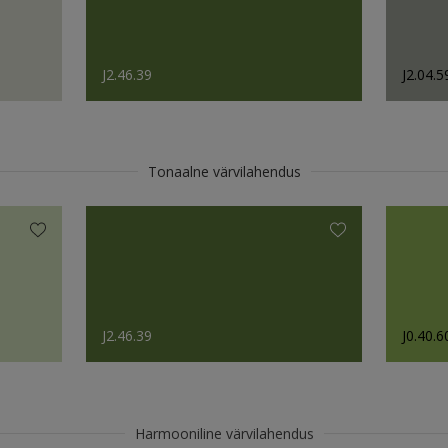
J2.46.39
J2.04.5
Tonaalne värvilahendus
J2.46.39
J0.40.6
Harmooniline värvilahendus