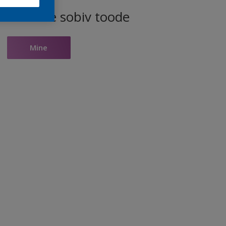
ele toonile sobiv toode
Mine