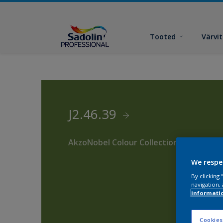
Tooted
Värvi
J2.46.39
AkzoNobel Colour Collection
We respe
By clicking
navigation, 
informati
Cookies