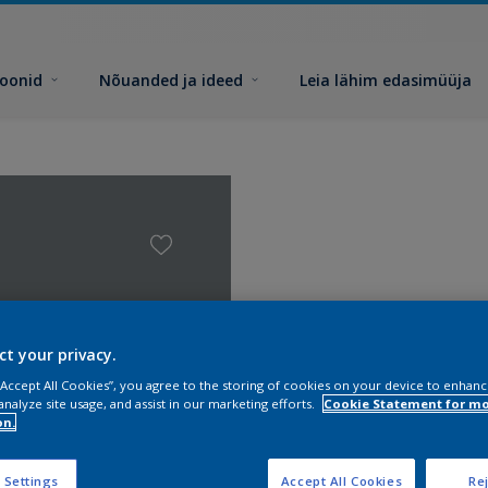
toonid
Nõuanded ja ideed
Leia lähim edasimüüja
ct your privacy.
 “Accept All Cookies”, you agree to the storing of cookies on your device to enhanc
analyze site usage, and assist in our marketing efforts.
Cookie Statement for m
on.
 Settings
Accept All Cookies
Rej