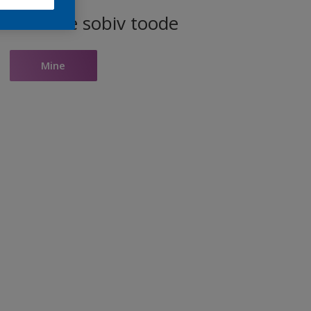
ele toonile sobiv toode
Mine