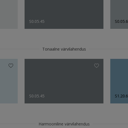
S0.05.45
S0.05.
Tonaalne värvilahendus
S0.05.45
S1.20.
Harmooniline värvilahendus