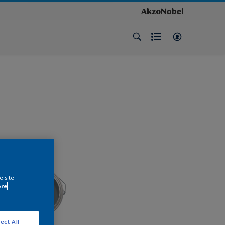
e site
ore
ect All