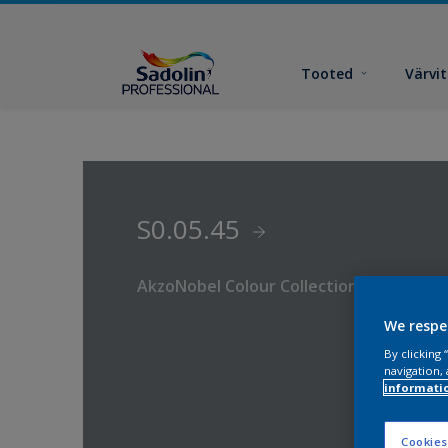
Tooted
Värvi
S0.05.45
AkzoNobel Colour Collection
We respe
By clicking
navigation, 
informati
Cookies