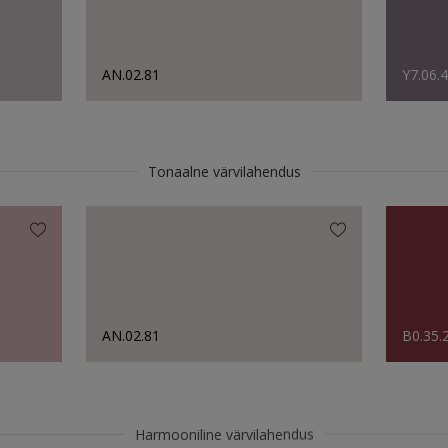
AN.02.81
Y7.06.
Tonaalne värvilahendus
AN.02.81
B0.35.
Harmooniline värvilahendus