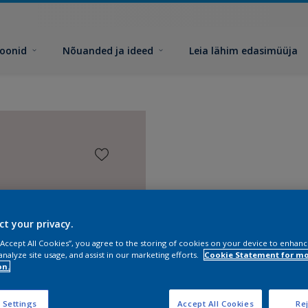
toonid
Nõuanded ja ideed
Leia lähim edasimüüja
ct your privacy.
 “Accept All Cookies”, you agree to the storing of cookies on your device to enhanc
analyze site usage, and assist in our marketing efforts.
Cookie Statement for m
on.
 Settings
Accept All Cookies
Rej