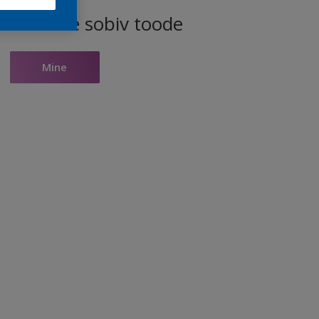
ele toonile sobiv toode
Mine