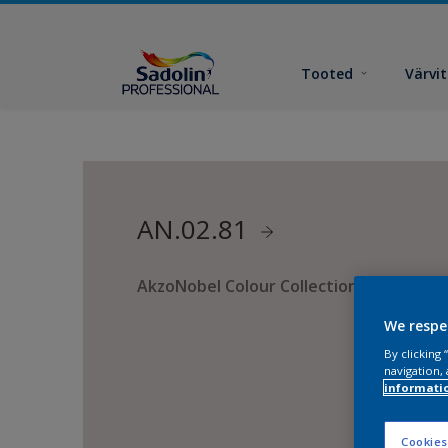
Tooted
Värvi
AN.02.81
AkzoNobel Colour Collection
We respe
By clicking
navigation, 
informati
Cookies