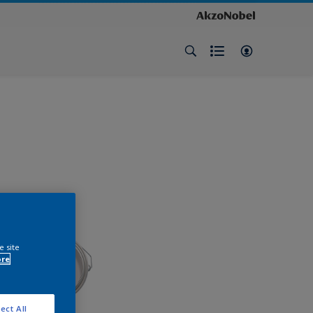
e site
ore
ect All