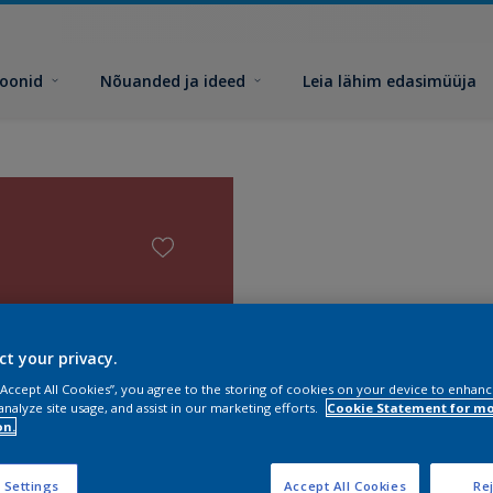
toonid
Nõuanded ja ideed
Leia lähim edasimüüja
ct your privacy.
 “Accept All Cookies”, you agree to the storing of cookies on your device to enhanc
analyze site usage, and assist in our marketing efforts.
Cookie Statement for m
on.
 Settings
Accept All Cookies
Rej