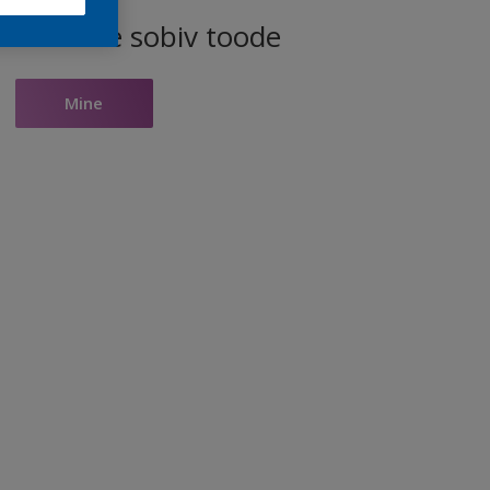
ele toonile sobiv toode
Mine