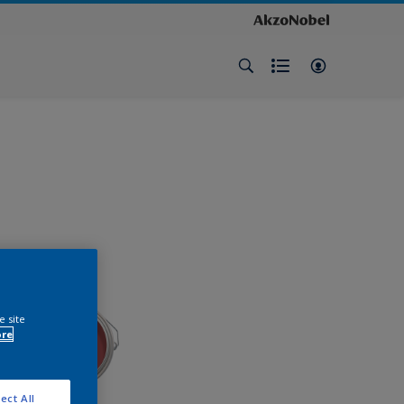
e site
ore
ect All