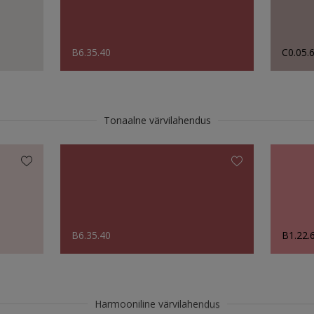
B6.35.40
C0.05.
Tonaalne värvilahendus
B6.35.40
B1.22.
Harmooniline värvilahendus