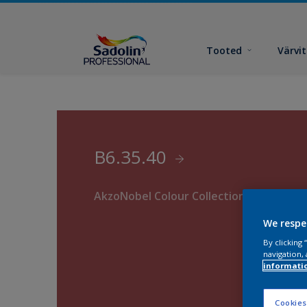
Tooted
Värvi
B6.35.40
AkzoNobel Colour Collection
We respe
By clicking
navigation, 
informati
Cookies