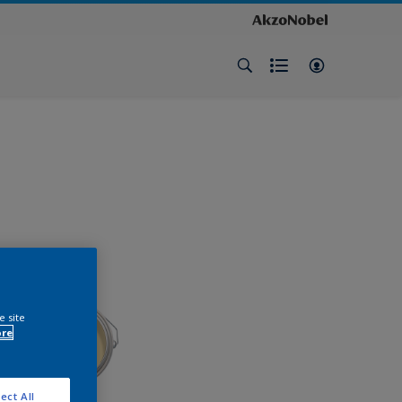
e site
ore
ect All