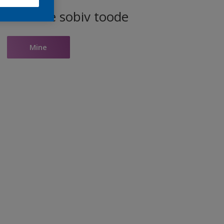
ele toonile sobiv toode
Mine