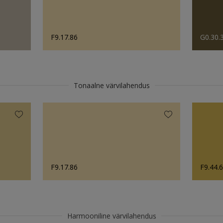
F9.17.86
G0.30.
Tonaalne värvilahendus
F9.17.86
F9.44.
Harmooniline värvilahendus