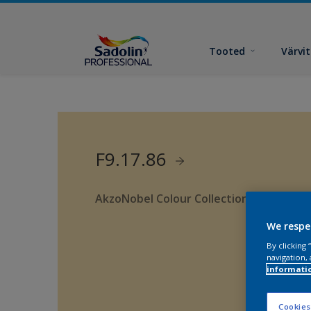
Tooted
Värvi
F9.17.86
AkzoNobel Colour Collection
We respe
By clicking
navigation, 
informati
Cookies