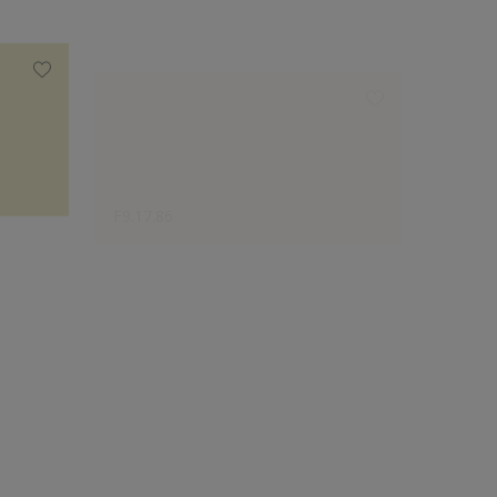
F9.17.86
F2.16.
Disaineri valik