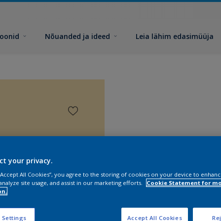
toonid
Nõuanded ja ideed
Leia lähim edasimüüja
ct your privacy.
 “Accept All Cookies”, you agree to the storing of cookies on your device to enhanc
analyze site usage, and assist in our marketing efforts.
Cookie Statement for m
on.
 Settings
Accept All Cookies
Rej