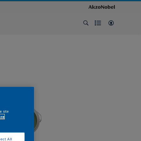
e site
ore
ect All