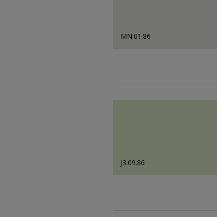
MN.01.86
J3.09.86