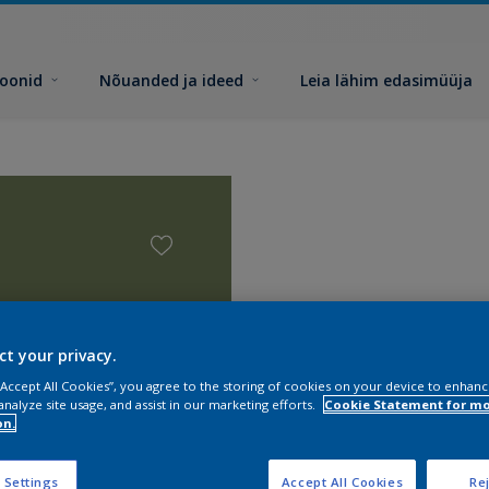
toonid
Nõuanded ja ideed
Leia lähim edasimüüja
ct your privacy.
 “Accept All Cookies”, you agree to the storing of cookies on your device to enhanc
analyze site usage, and assist in our marketing efforts.
Cookie Statement for m
on.
 Settings
Accept All Cookies
Rej