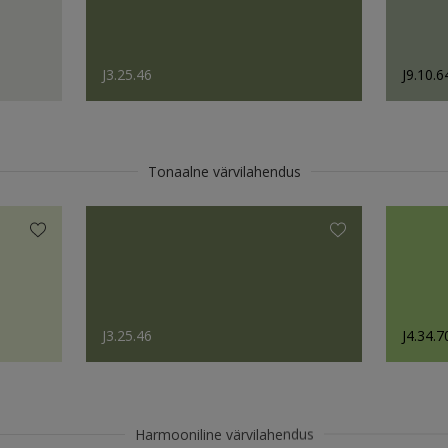
J3.25.46
J9.10.6
Tonaalne värvilahendus
J3.25.46
J4.34.7
Harmooniline värvilahendus