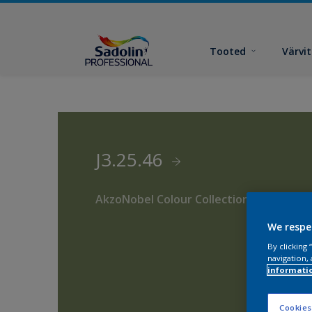
Tooted
Värvi
J3.25.46
AkzoNobel Colour Collection
We respe
By clicking
navigation, 
informati
Cookies