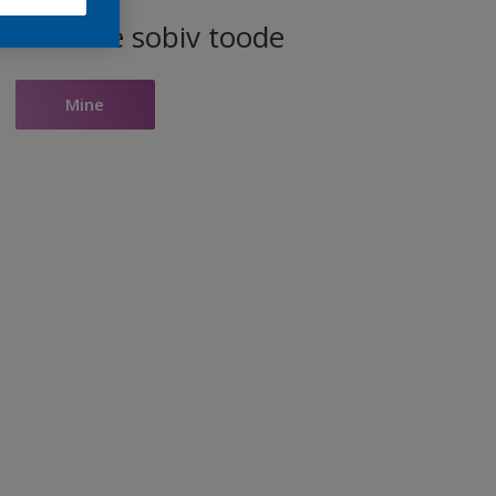
ele toonile sobiv toode
Mine