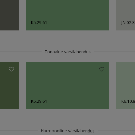
K5.29.61
JN.02.
Tonaalne värvilahendus
K5.29.61
K6.10.
Harmooniline värvilahendus