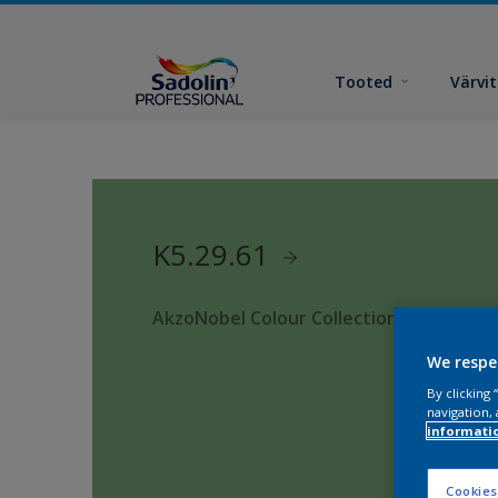
Tooted
Värvi
K5.29.61
AkzoNobel Colour Collection
We respe
By clicking
navigation, 
informati
Cookies