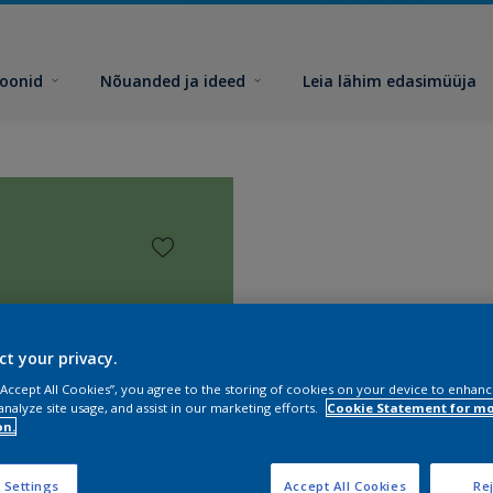
toonid
Nõuanded ja ideed
Leia lähim edasimüüja
ct your privacy.
 “Accept All Cookies”, you agree to the storing of cookies on your device to enhanc
analyze site usage, and assist in our marketing efforts.
Cookie Statement for m
on.
 Settings
Accept All Cookies
Rej