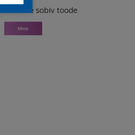
ele toonile sobiv toode
Mine