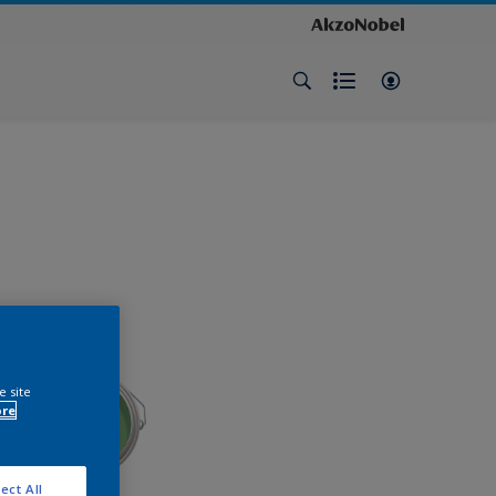
e site
ore
ect All