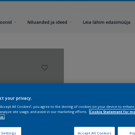
toonid
Nõuanded ja ideed
Leia lähim edasimüüja
ct your privacy.
 “Accept All Cookies”, you agree to the storing of cookies on your device to enhanc
analyze site usage, and assist in our marketing efforts.
Cookie Statement for m
on.
 Settings
Accept All Cookies
Rej