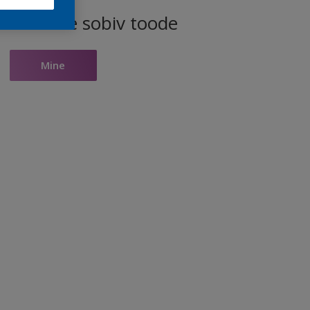
ele toonile sobiv toode
Mine