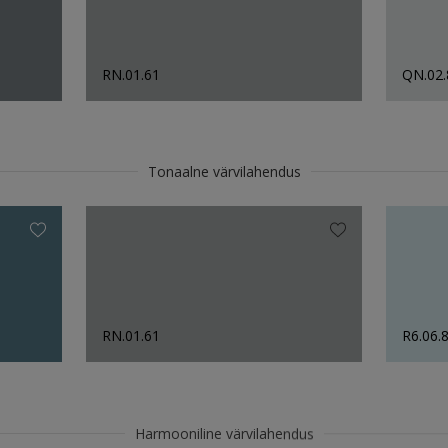
RN.01.61
QN.02.
Tonaalne värvilahendus
RN.01.61
R6.06.
Harmooniline värvilahendus