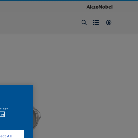
e site
ore
ect All