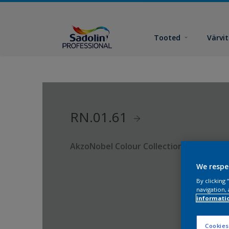
Tooted
Värvi
RN.01.61
AkzoNobel Colour Collection
We respe
By clicking
navigation, 
informati
Cookies