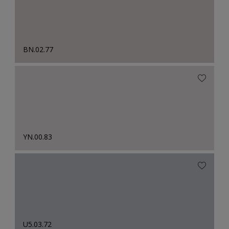
BN.02.77
YN.00.83
U5.03.72